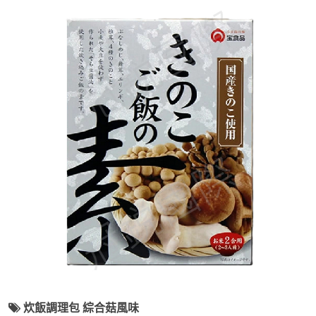
炊飯調理包 綜合菇風味