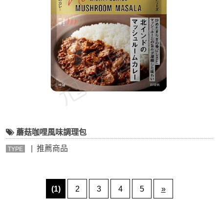
蘑菇咖哩風味調理包
| 推薦商品
TYPE
(1)
2
3
4
5
»