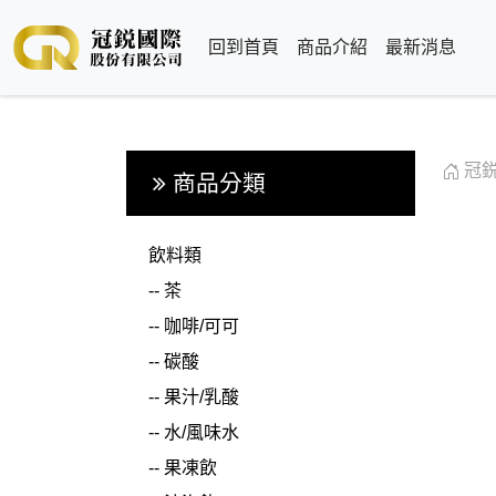
回到首頁
商品介紹
最新消息
冠
商品分類
飲料類
--
茶
--
咖啡/可可
--
碳酸
--
果汁/乳酸
--
水/風味水
--
果凍飲