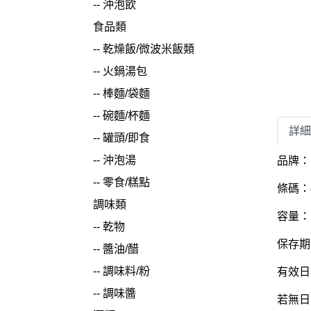
--
沖泡飲
食品類
--
乾燥飯/微波米飯類
--
火鍋湯包
--
棒麵/袋麵
--
碗麵/杯麵
詳細
--
罐頭/即食
--
沖泡湯
品牌：ヒ
--
零食/糕點
條碼：4
調味類
容量：
--
乾物
保存期
--
醬油/醋
--
調味料/粉
有效日
--
調味醬
若無日